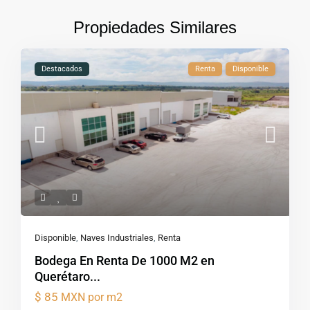
Propiedades Similares
Destacados
Renta
Disponible
Disponible
,
Naves Industriales
,
Renta
Bodega En Renta De 1000 M2 en
Querétaro...
$ 85
MXN por m2