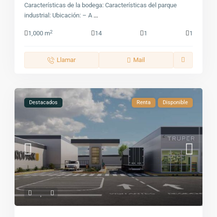
Características de la bodega: Características del parque
industrial: Ubicación: – A
...
2
1,000 m
14
1
1
Llamar
Mail
Destacados
Renta
Disponible