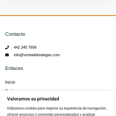
Contacto
442 345 7656
info@ventadebodegas.com
Enlaces
Inicio
Bodegas
Valoramos su privacidad
Terrenos
Utilizamos cookies para mejorar su experiencia de navegación,
Locales
ofrecer anuncios o contenido personalizados y analizar