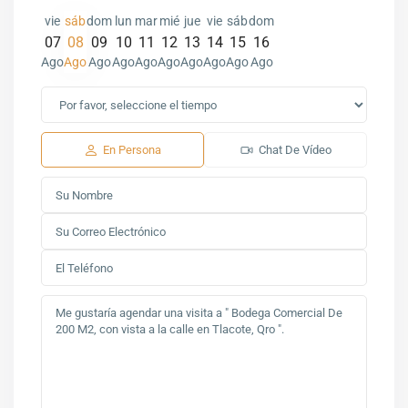
vie
sáb
dom
lun
mar
mié
jue
vie
sáb
dom
07
08
09
10
11
12
13
14
15
16
Ago
Ago
Ago
Ago
Ago
Ago
Ago
Ago
Ago
Ago
En Persona
Chat De Vídeo